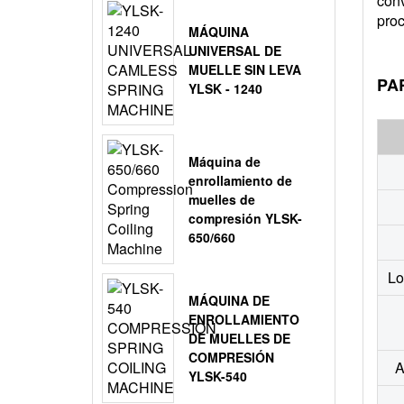
conv
proc
MÁQUINA
UNIVERSAL DE
MUELLE SIN LEVA
PA
YLSK - 1240
Máquina de
enrollamiento de
muelles de
compresión YLSK-
650/660
Lo
MÁQUINA DE
ENROLLAMIENTO
DE MUELLES DE
COMPRESIÓN
A
YLSK-540