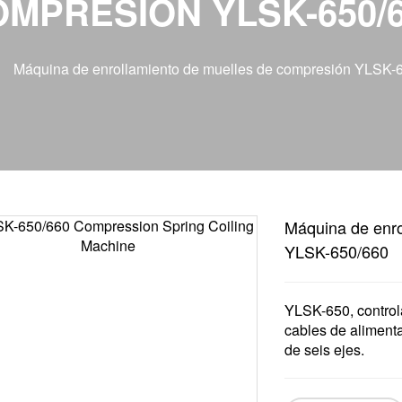
MPRESIÓN YLSK-650/
Máquina de enrollamiento de muelles de compresión YLSK-
Máquina de enro
YLSK-650/660
YLSK-650, control
cables de alimenta
de seis ejes.