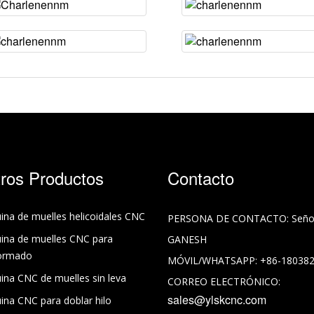
ros Productos
Contacto
na de muelles helicoidales CNC
PERSONA DE CONTACTO:
Seño
ina de muelles CNC para
GANESH
ormado
MÓVIL/WHATSAPP:
+86-18038
na CNC de muelles sin leva
CORREO ELECTRÓNICO:
sales@ylskcnc.com
na CNC para doblar hilo