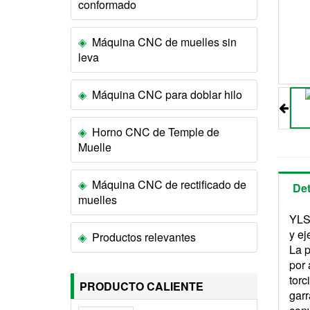
conformado
Máquina CNC de muelles sin
leva
Máquina CNC para doblar hilo
Horno CNC de Temple de
Muelle
Máquina CNC de rectificado de
Det
muelles
YLSK
y ej
Productos relevantes
La p
por 
torc
PRODUCTO CALIENTE
garr