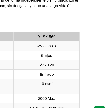
ar de forma independiente o sincrónica. En el
s, sin desgaste y tiene una larga vida útil.
YLSK-560
Ø2.0~Ø6.0
5 Ejes
Max.120
Ilimitado
110 m/min
2000 Max
±0,01~±9999,99mm