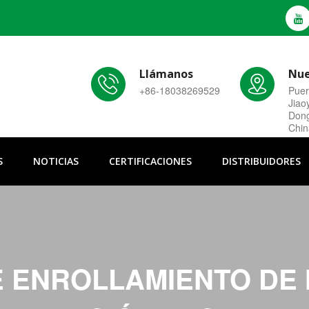
Llámanos
Nue
+86-18038269529
Puer
Jiao
Dong
Chin
S
NOTICIAS
CERTIFICACIONES
DISTRIBUIDORES
 ENROLLAMIENTO DE