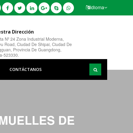
Idioma
stra Dirección
ta Nº 24 Zona Industrial Moderna,
yu Road, Ciudad De Shipai, Ciudad De
guan, Provincia De Guangdong,
a-523330.
CONTÁCTANOS
 MUELLES DE