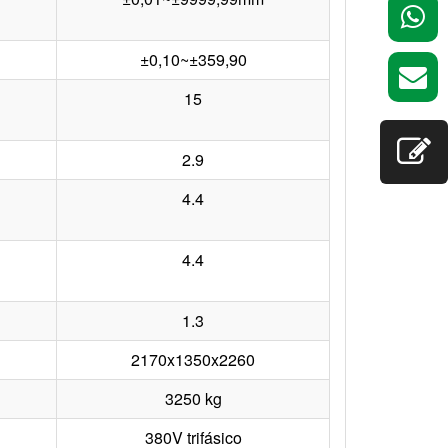
±0,10~±359,90
15
2.9
4.4
4.4
1.3
2170x1350x2260
3250 kg
380V trifásico