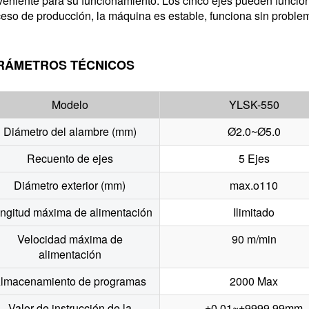
eniente para su funcionamiento. Los cinco ejes pueden funcion
eso de producción, la máquina es estable, funciona sin problema
RÁMETROS TÉCNICOS
Modelo
YLSK-550
Diámetro del alambre (mm)
Ø2.0~Ø5.0
Recuento de ejes
5 Ejes
Diámetro exterior (mm)
max.o110
ngitud máxima de alimentación
Ilimitado
Velocidad máxima de
90 m/min
alimentación
lmacenamiento de programas
2000 Max
Valor de instrucción de la
±0,01~±9999,99mm