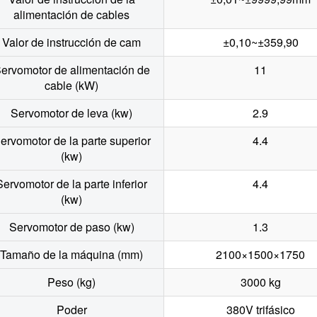
alimentación de cables
Valor de instrucción de cam
±0,10~±359,90
ervomotor de alimentación de
11
cable (kW)
Servomotor de leva (kw)
2.9
ervomotor de la parte superior
4.4
(kw)
Servomotor de la parte inferior
4.4
(kw)
Servomotor de paso (kw)
1.3
Tamaño de la máquina (mm)
2100×1500×1750
Peso (kg)
3000 kg
Poder
380V trifásico